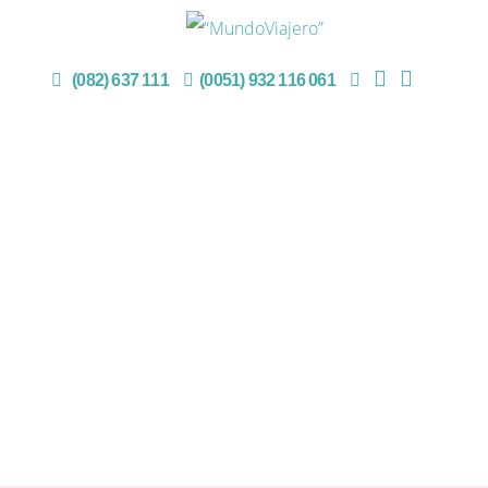
(082) 637 111
(0051) 932 116 061
DISEÑA TU
PAQUETE